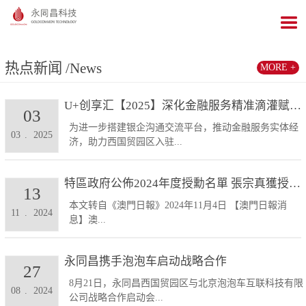
热点新闻
/News
MORE +
U+创享汇【2025】深化金融服务精准滴灌赋能发展...
03
为进一步搭建银企沟通交流平台，推动金融服务实体经
03
.
2025
济，助力西国贸园区入驻...
特區政府公佈2024年度授勳名單 張宗真獲授予專業...
13
本文转自《澳門日報》2024年11月4日 【澳門日報消
11
.
2024
息】澳...
永同昌携手泡泡车启动战略合作
27
8月21日，永同昌西国贸园区与北京泡泡车互联科技有限
08
.
2024
公司战略合作启动会...