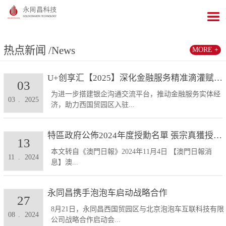
热点新闻
/News
MORE +
U+创享汇【2025】深化金融服务精准滴灌赋能发展...
03
为进一步搭建银企沟通交流平台，推动金融服务实体经
03
.
2025
济，助力西国贸园区入驻...
特區政府公佈2024年度授勳名單 張宗真獲授予專業...
13
本文转自《澳門日報》2024年11月4日 【澳門日報消
11
.
2024
息】澳...
永同昌携手泡泡车启动战略合作
27
8月21日，永同昌西国贸园区与北京泡泡车互联科技有限
08
.
2024
公司战略合作启动会...