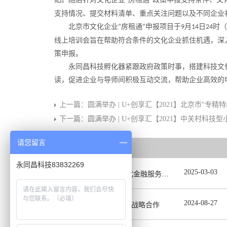
“
”
支持情况、提交材料清单、重点关注问题以及不同企业
北京市文化企业
房租通
申报项目
于
月
日
时（
“
”
9
14
24
线上培训会旨在帮助符合条件的文化企业抓住机遇，深
策申报。
永同昌科技孵化器紧跟政府政策时事，搭建科技文
读，促进企业与导师间积极互动交流，帮助企业高效的
上一篇：
圆满举办 | U+创享汇【2021】北京市“专
下一篇：
圆满举办 | U+创享汇【2021】中关村科
请您留言
相关推荐
永同昌科技83832269
2025
-
03
-
03
U+创享汇【2025】深化金融服务精准滴灌赋能发展专题会圆满举办
2024
-
08
-
27
永同昌携手泡泡车启动战略合作