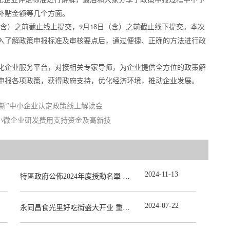
补贴金额等几个方面。
含）之前截止线上提交，
月
日（含）之前截止线下提交
。本次
9
18
入了解政策申报标准及审核要点后，通过便捷、正确的方法进行政
化企业服务平台，对接相关专家导师，为企业提供全方位的政策解
申报各项政策，获得政府支持，优化经济环境，推动企业发展。
精特新”中小企业认定政策线上解读会
技型小微企业研发费用支持资金及高新技
2024
-
11
-
13
特區政府公佈2024年度授勳名單 張宗真獲授予專業功績勳章
2024
-
07
-
22
永同昌食光里好吃街盛大开业 重庆观音桥再添商业新地标