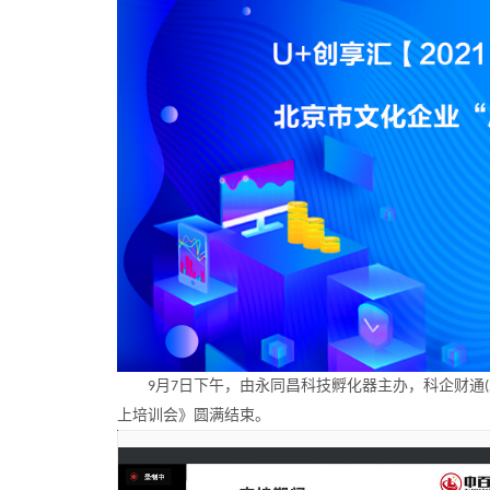
月
日下午，由永同昌科技孵化器主办，科企财通
9
7
(
上培训会》圆满结束。