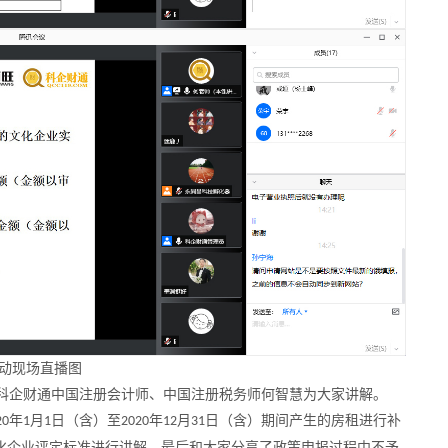
动现场直播图
科企财通中国注册会计师、中国注册税务师何智慧为大家讲解。
年
月
日（含）至
年
月
日（含）期间
产生的房租进行补
20
1
1
2020
12
31
化企业评定标准进行讲解，最后和大家分享了政策申报过程中不予