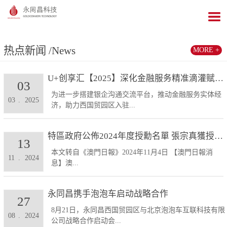
热点新闻
/News
MORE +
U+创享汇【2025】深化金融服务精准滴灌赋能发展...
03
为进一步搭建银企沟通交流平台，推动金融服务实体经
03
.
2025
济，助力西国贸园区入驻...
特區政府公佈2024年度授勳名單 張宗真獲授予專業...
13
本文转自《澳門日報》2024年11月4日 【澳門日報消
11
.
2024
息】澳...
永同昌携手泡泡车启动战略合作
27
8月21日，永同昌西国贸园区与北京泡泡车互联科技有限
08
.
2024
公司战略合作启动会...