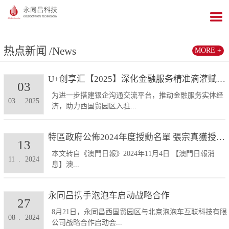
热点新闻
/News
MORE +
U+创享汇【2025】深化金融服务精准滴灌赋能发展...
03
为进一步搭建银企沟通交流平台，推动金融服务实体经
03
.
2025
济，助力西国贸园区入驻...
特區政府公佈2024年度授勳名單 張宗真獲授予專業...
13
本文转自《澳門日報》2024年11月4日 【澳門日報消
11
.
2024
息】澳...
永同昌携手泡泡车启动战略合作
27
8月21日，永同昌西国贸园区与北京泡泡车互联科技有限
08
.
2024
公司战略合作启动会...