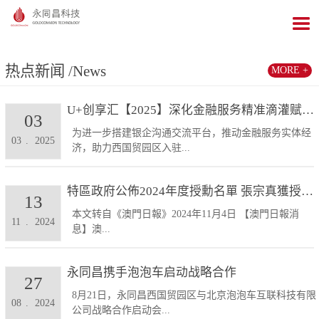
热点新闻
/News
MORE +
U+创享汇【2025】深化金融服务精准滴灌赋能发展...
03
为进一步搭建银企沟通交流平台，推动金融服务实体经
03
.
2025
济，助力西国贸园区入驻...
特區政府公佈2024年度授勳名單 張宗真獲授予專業...
13
本文转自《澳門日報》2024年11月4日 【澳門日報消
11
.
2024
息】澳...
永同昌携手泡泡车启动战略合作
27
8月21日，永同昌西国贸园区与北京泡泡车互联科技有限
08
.
2024
公司战略合作启动会...