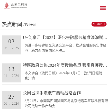
热点新闻
/News
MORE +
U+创享汇【2025】深化金融服务精准滴灌赋能发展...
03
为进一步搭建银企沟通交流平台，推动金融服务实体经
03
.
2025
济，助力西国贸园区入驻...
特區政府公佈2024年度授勳名單 張宗真獲授予專業...
13
本文转自《澳門日報》2024年11月4日 【澳門日報消
11
.
2024
息】澳...
永同昌携手泡泡车启动战略合作
27
8月21日，永同昌西国贸园区与北京泡泡车互联科技有限
08
.
2024
公司战略合作启动会...