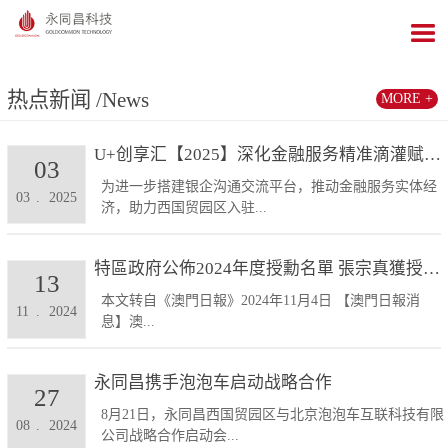
热点新闻
/News
MORE +
U+创享汇【2025】深化金融服务精准滴灌赋能发展...
03
为进一步搭建银企沟通交流平台，推动金融服务实体经
03
.
2025
济，助力西国贸园区入驻...
特區政府公佈2024年度授勳名單 張宗真獲授予專業...
13
本文转自《澳門日報》2024年11月4日 【澳門日報消
11
.
2024
息】澳...
永同昌携手泡泡车启动战略合作
27
8月21日，永同昌西国贸园区与北京泡泡车互联科技有限
08
.
2024
公司战略合作启动会...