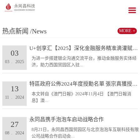
热点新闻
/News
MORE +
U+创享汇【2025】深化金融服务精准滴灌赋能发展...
03
为进一步搭建银企沟通交流平台，推动金融服务实体经
03
.
2025
济，助力西国贸园区入驻...
特區政府公佈2024年度授勳名單 張宗真獲授予專業...
13
本文转自《澳門日報》2024年11月4日 【澳門日報消
11
.
2024
息】澳...
永同昌携手泡泡车启动战略合作
27
8月21日，永同昌西国贸园区与北京泡泡车互联科技有限
08
.
2024
公司战略合作启动会...