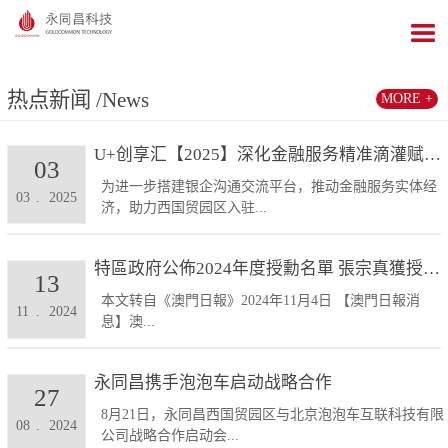
热点新闻
/News
MORE +
U+创享汇【2025】深化金融服务精准滴灌赋能发展...
03
为进一步搭建银企沟通交流平台，推动金融服务实体经
03
.
2025
济，助力西国贸园区入驻...
特區政府公佈2024年度授勳名單 張宗真獲授予專業...
13
本文转自《澳門日報》2024年11月4日 【澳門日報消
11
.
2024
息】澳...
永同昌携手泡泡车启动战略合作
27
8月21日，永同昌西国贸园区与北京泡泡车互联科技有限
08
.
2024
公司战略合作启动会...