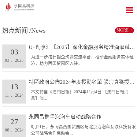
热点新闻
/News
MORE +
U+创享汇【2025】深化金融服务精准滴灌赋能发展...
03
为进一步搭建银企沟通交流平台，推动金融服务实体经
03
.
2025
济，助力西国贸园区入驻...
特區政府公佈2024年度授勳名單 張宗真獲授予專業...
13
本文转自《澳門日報》2024年11月4日 【澳門日報消
11
.
2024
息】澳...
永同昌携手泡泡车启动战略合作
27
8月21日，永同昌西国贸园区与北京泡泡车互联科技有限
08
.
2024
公司战略合作启动会...