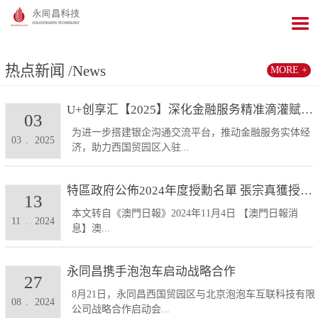
热点新闻
/News
MORE +
U+创享汇【2025】深化金融服务精准滴灌赋能发展...
03
为进一步搭建银企沟通交流平台，推动金融服务实体经
03
.
2025
济，助力西国贸园区入驻...
特區政府公佈2024年度授勳名單 張宗真獲授予專業...
13
本文转自《澳門日報》2024年11月4日 【澳門日報消
11
.
2024
息】澳...
永同昌携手泡泡车启动战略合作
27
8月21日，永同昌西国贸园区与北京泡泡车互联科技有限
08
.
2024
公司战略合作启动会...