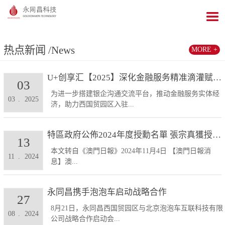
热点新闻
/News
MORE +
U+创享汇【2025】深化金融服务精准滴灌赋能发展...
03
为进一步搭建银企沟通交流平台，推动金融服务实体经
03
.
2025
济，助力西国贸园区入驻...
特區政府公佈2024年度授勳名單 張宗真獲授予專業...
13
本文转自《澳門日報》2024年11月4日 【澳門日報消
11
.
2024
息】澳...
永同昌携手泡泡车启动战略合作
27
8月21日，永同昌西国贸园区与北京泡泡车互联科技有限
08
.
2024
公司战略合作启动会...