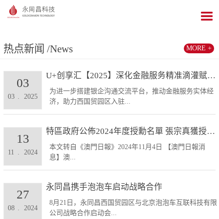
热点新闻
/News
MORE +
U+创享汇【2025】深化金融服务精准滴灌赋能发展...
03
为进一步搭建银企沟通交流平台，推动金融服务实体经
03
.
2025
济，助力西国贸园区入驻...
特區政府公佈2024年度授勳名單 張宗真獲授予專業...
13
本文转自《澳門日報》2024年11月4日 【澳門日報消
11
.
2024
息】澳...
永同昌携手泡泡车启动战略合作
27
8月21日，永同昌西国贸园区与北京泡泡车互联科技有限
08
.
2024
公司战略合作启动会...