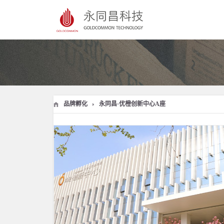
品牌孵化
永同昌·优橙创新中心A座