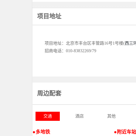
项目地址
项目地址：北京市丰台区丰管路16号1号楼(
西三
招商电话：010-83832269/79
周边配套
交通
酒店
其他
●多
●
双地铁
地铁
●附近车站
●附近车