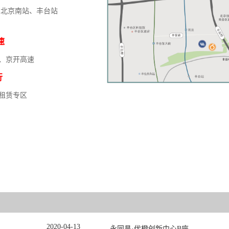
北京南站、丰台站
速
、京开高速
行
租赁专区
西国贸·水会
丽泽金融商务
融SPA、桑拿、游泳、酒吧、K丁V等各种时尚娱乐及健
北京市三环内唯
身一体，让你的闲暇时间丰富多彩。
你身边。
2020
-
04
-
13
永同昌·优橙创新中心B座