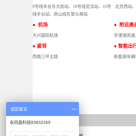
9号线丰台东大街站、10号线泥洼站、16号
9号线、10号线
北京西站、北京南
北京西站、
线丰台站、房山线东管头南站
站、丰台火车站
● 机场
● 机场
● 附近高速
● 附近高
大兴国际机场
首都第二机场
京港澳高速、京开
京港澳高速
高速
● 紧邻
● 智能出
● 紧邻
● 智能出行
西国贸大酒店
西南三环主路
新能源车辆
西国贸·创客公寓
酒店房间装修高贵典雅，宽敞舒适，设施配备
西三环主路
新能源车辆租赁专
拥有200间20-40平米精装公寓房，全新家具家电，24小
齐全，感应式电子门锁、宽带网络端口、保险箱、
区
时管家式服务，智能出行平台解决创业团队、创业企业
独立淋浴房等设施一应俱全。
商住行一体化需求。
请您留言
相关推荐
永同昌科技83832269
永同昌·优橙创新中心A座