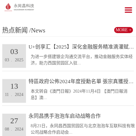
热点新闻
/News
MORE +
U+创享汇【2025】深化金融服务精准滴灌赋能发展...
03
为进一步搭建银企沟通交流平台，推动金融服务实体经
03
.
2025
济，助力西国贸园区入驻...
特區政府公佈2024年度授勳名單 張宗真獲授予專業...
13
本文转自《澳門日報》2024年11月4日 【澳門日報消
11
.
2024
息】澳...
永同昌携手泡泡车启动战略合作
27
8月21日，永同昌西国贸园区与北京泡泡车互联科技有限
08
.
2024
公司战略合作启动会...