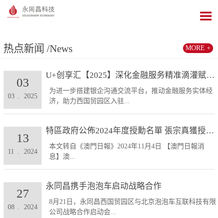
热点新闻
/News
MORE +
U+创享汇【2025】深化金融服务精准滴灌赋能发展...
03
为进一步搭建银企沟通交流平台，推动金融服务实体经
03
.
2025
济，助力西国贸园区入驻...
特區政府公佈2024年度授勳名單 張宗真獲授予專業...
13
本文转自《澳門日報》2024年11月4日 【澳門日報消
11
.
2024
息】澳...
永同昌携手泡泡车启动战略合作
27
8月21日，永同昌西国贸园区与北京泡泡车互联科技有限
08
.
2024
公司战略合作启动会...