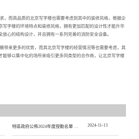
求，而高品质的北京写字楼也需要考虑到其中的装修风格，根据企
京写字楼的环境特点和装修风格，拥有更加匹配的设计性才能升华
全放心的结构设计，并且拥有一系列完善的消防安全设备。
展带来更多的优势，而其北京写字楼的经营情况等也需要考虑，其
才能够以集中化的场所来吸引更多同类型的合作商，让北京写字楼
2024
-
11
-
13
特區政府公佈2024年度授勳名單 張宗真獲授予專業功績勳章