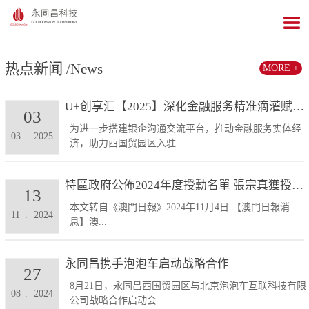
热点新闻
/News
MORE +
U+创享汇【2025】深化金融服务精准滴灌赋能发展...
03
为进一步搭建银企沟通交流平台，推动金融服务实体经
03
.
2025
济，助力西国贸园区入驻...
特區政府公佈2024年度授勳名單 張宗真獲授予專業...
13
本文转自《澳門日報》2024年11月4日 【澳門日報消
11
.
2024
息】澳...
永同昌携手泡泡车启动战略合作
27
8月21日，永同昌西国贸园区与北京泡泡车互联科技有限
08
.
2024
公司战略合作启动会...