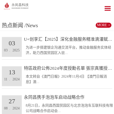
热点新闻
/News
MORE +
U+创享汇【2025】深化金融服务精准滴灌赋能发展...
03
为进一步搭建银企沟通交流平台，推动金融服务实体经
03
.
2025
济，助力西国贸园区入驻...
特區政府公佈2024年度授勳名單 張宗真獲授予專業...
13
本文转自《澳門日報》2024年11月4日 【澳門日報消
11
.
2024
息】澳...
永同昌携手泡泡车启动战略合作
27
8月21日，永同昌西国贸园区与北京泡泡车互联科技有限
08
.
2024
公司战略合作启动会...