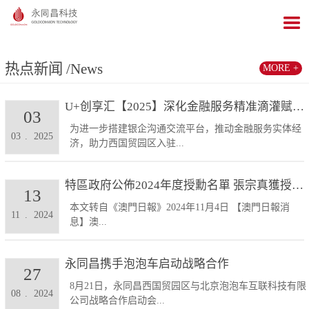
热点新闻
/News
MORE +
U+创享汇【2025】深化金融服务精准滴灌赋能发展...
03
为进一步搭建银企沟通交流平台，推动金融服务实体经
03
.
2025
济，助力西国贸园区入驻...
特區政府公佈2024年度授勳名單 張宗真獲授予專業...
13
本文转自《澳門日報》2024年11月4日 【澳門日報消
11
.
2024
息】澳...
永同昌携手泡泡车启动战略合作
27
8月21日，永同昌西国贸园区与北京泡泡车互联科技有限
08
.
2024
公司战略合作启动会...