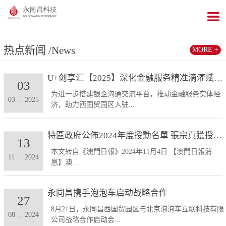
热点新闻
/News
MORE +
U+创享汇【2025】深化金融服务精准滴灌赋能发展...
03
为进一步搭建银企沟通交流平台，推动金融服务实体经
03
.
2025
济，助力西国贸园区入驻...
特區政府公佈2024年度授勳名單 張宗真獲授予專業...
13
本文转自《澳門日報》2024年11月4日 【澳門日報消
11
.
2024
息】澳...
永同昌携手泡泡车启动战略合作
27
8月21日，永同昌西国贸园区与北京泡泡车互联科技有限
08
.
2024
公司战略合作启动会...