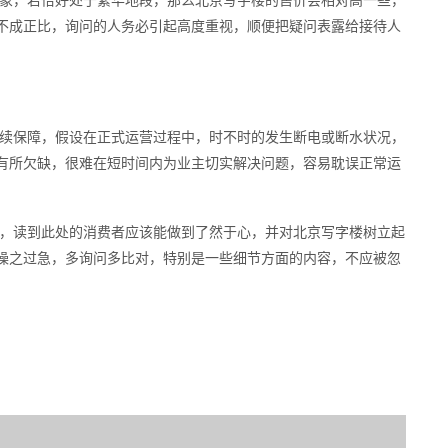
象，若恰好处于繁华地段，那么北京写字楼的售价会相对高一些，
不成正比，询问的人务必引起高度重视，顺便把疑问表露给接待人
续保障，假设在正式运营过程中，时不时的发生断电或断水状况，
有所欠缺，很难在短时间内为业主切实解决问题，容易耽误正常运
，读到此处的消费者应该能做到了然于心，并对北京写字楼树立起
操之过急，多询问多比对，特别是一些细节方面的内容，不应被忽