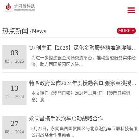
热点新闻
/News
MORE +
U+创享汇【2025】深化金融服务精准滴灌赋能发展...
03
为进一步搭建银企沟通交流平台，推动金融服务实体经
03
.
2025
济，助力西国贸园区入驻...
特區政府公佈2024年度授勳名單 張宗真獲授予專業...
13
本文转自《澳門日報》2024年11月4日 【澳門日報消
11
.
2024
息】澳...
永同昌携手泡泡车启动战略合作
27
8月21日，永同昌西国贸园区与北京泡泡车互联科技有限
08
.
2024
公司战略合作启动会...