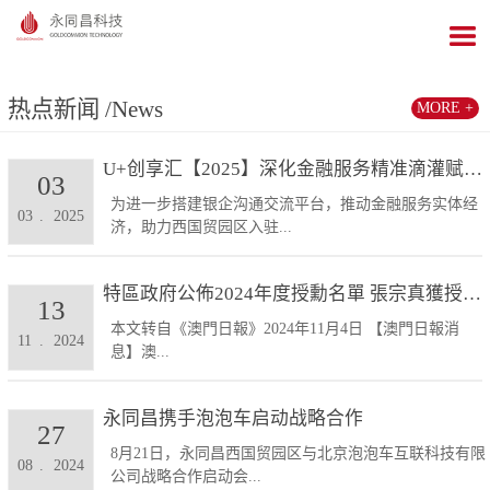
热点新闻
/News
MORE +
U+创享汇【2025】深化金融服务精准滴灌赋能发展...
03
为进一步搭建银企沟通交流平台，推动金融服务实体经
03
.
2025
济，助力西国贸园区入驻...
特區政府公佈2024年度授勳名單 張宗真獲授予專業...
13
本文转自《澳門日報》2024年11月4日 【澳門日報消
11
.
2024
息】澳...
永同昌携手泡泡车启动战略合作
27
8月21日，永同昌西国贸园区与北京泡泡车互联科技有限
08
.
2024
公司战略合作启动会...