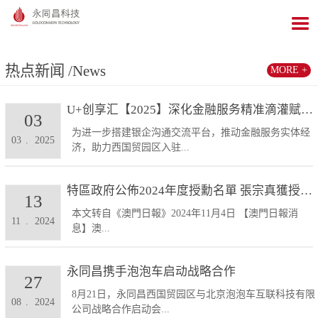
热点新闻
/News
MORE +
U+创享汇【2025】深化金融服务精准滴灌赋能发展...
03
为进一步搭建银企沟通交流平台，推动金融服务实体经
03
.
2025
济，助力西国贸园区入驻...
特區政府公佈2024年度授勳名單 張宗真獲授予專業...
13
本文转自《澳門日報》2024年11月4日 【澳門日報消
11
.
2024
息】澳...
永同昌携手泡泡车启动战略合作
27
8月21日，永同昌西国贸园区与北京泡泡车互联科技有限
08
.
2024
公司战略合作启动会...