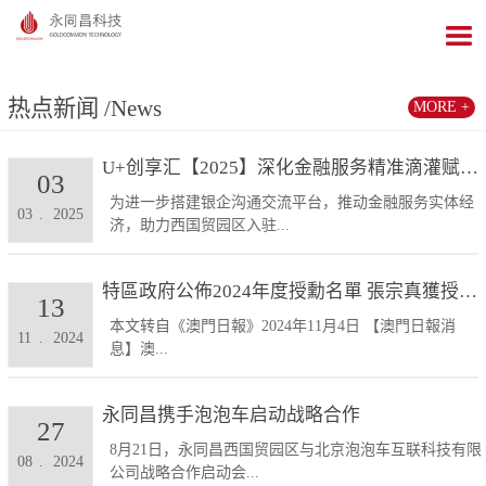
热点新闻
/News
MORE +
U+创享汇【2025】深化金融服务精准滴灌赋能发展...
03
为进一步搭建银企沟通交流平台，推动金融服务实体经
03
.
2025
济，助力西国贸园区入驻...
特區政府公佈2024年度授勳名單 張宗真獲授予專業...
13
本文转自《澳門日報》2024年11月4日 【澳門日報消
11
.
2024
息】澳...
永同昌携手泡泡车启动战略合作
27
8月21日，永同昌西国贸园区与北京泡泡车互联科技有限
08
.
2024
公司战略合作启动会...