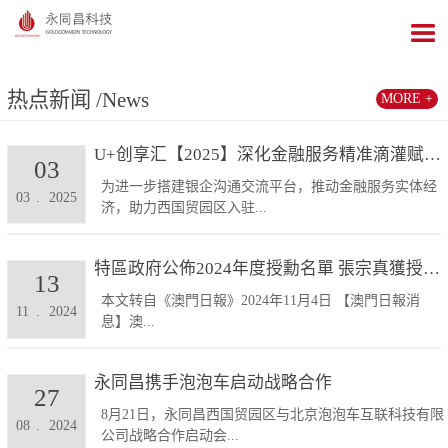
热点新闻
/News
MORE +
U+创享汇【2025】深化金融服务精准滴灌赋能发展...
03
为进一步搭建银企沟通交流平台，推动金融服务实体经
03
.
2025
济，助力西国贸园区入驻...
特區政府公佈2024年度授勳名單 張宗真獲授予專業...
13
本文转自《澳門日報》2024年11月4日 【澳門日報消
11
.
2024
息】澳...
永同昌携手泡泡车启动战略合作
27
8月21日，永同昌西国贸园区与北京泡泡车互联科技有限
08
.
2024
公司战略合作启动会...