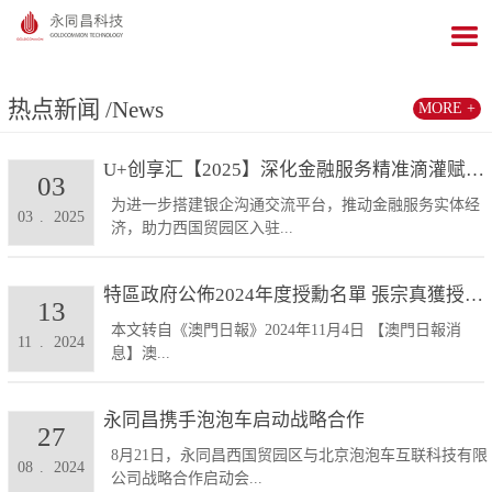
热点新闻
/News
MORE +
U+创享汇【2025】深化金融服务精准滴灌赋能发展...
03
为进一步搭建银企沟通交流平台，推动金融服务实体经
03
.
2025
济，助力西国贸园区入驻...
特區政府公佈2024年度授勳名單 張宗真獲授予專業...
13
本文转自《澳門日報》2024年11月4日 【澳門日報消
11
.
2024
息】澳...
永同昌携手泡泡车启动战略合作
27
8月21日，永同昌西国贸园区与北京泡泡车互联科技有限
08
.
2024
公司战略合作启动会...