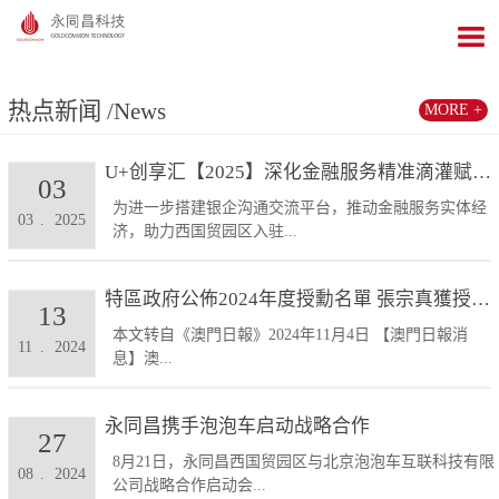
热点新闻
/News
MORE +
U+创享汇【2025】深化金融服务精准滴灌赋能发展...
03
为进一步搭建银企沟通交流平台，推动金融服务实体经
03
.
2025
济，助力西国贸园区入驻...
特區政府公佈2024年度授勳名單 張宗真獲授予專業...
13
本文转自《澳門日報》2024年11月4日 【澳門日報消
11
.
2024
息】澳...
永同昌携手泡泡车启动战略合作
27
8月21日，永同昌西国贸园区与北京泡泡车互联科技有限
08
.
2024
公司战略合作启动会...