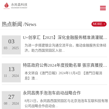
热点新闻
/News
MORE +
U+创享汇【2025】深化金融服务精准滴灌赋能发展...
03
为进一步搭建银企沟通交流平台，推动金融服务实体经
03
.
2025
济，助力西国贸园区入驻...
特區政府公佈2024年度授勳名單 張宗真獲授予專業...
13
本文转自《澳門日報》2024年11月4日 【澳門日報消
11
.
2024
息】澳...
永同昌携手泡泡车启动战略合作
27
8月21日，永同昌西国贸园区与北京泡泡车互联科技有限
08
.
2024
公司战略合作启动会...