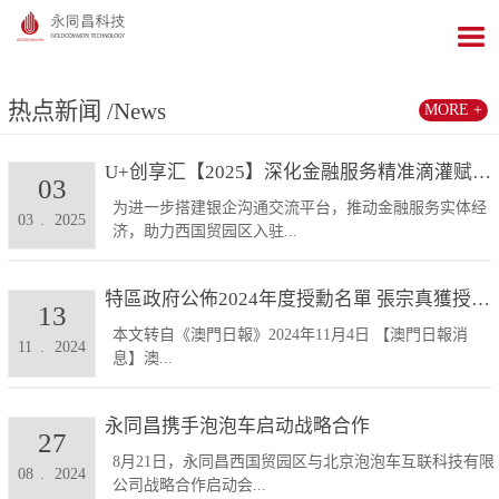
热点新闻
/News
MORE +
U+创享汇【2025】深化金融服务精准滴灌赋能发展...
03
为进一步搭建银企沟通交流平台，推动金融服务实体经
03
.
2025
济，助力西国贸园区入驻...
特區政府公佈2024年度授勳名單 張宗真獲授予專業...
13
本文转自《澳門日報》2024年11月4日 【澳門日報消
11
.
2024
息】澳...
永同昌携手泡泡车启动战略合作
27
8月21日，永同昌西国贸园区与北京泡泡车互联科技有限
08
.
2024
公司战略合作启动会...