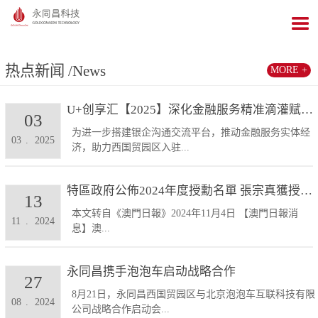
热点新闻
/News
MORE +
U+创享汇【2025】深化金融服务精准滴灌赋能发展...
03
为进一步搭建银企沟通交流平台，推动金融服务实体经
03
.
2025
济，助力西国贸园区入驻...
特區政府公佈2024年度授勳名單 張宗真獲授予專業...
13
本文转自《澳門日報》2024年11月4日 【澳門日報消
11
.
2024
息】澳...
永同昌携手泡泡车启动战略合作
27
8月21日，永同昌西国贸园区与北京泡泡车互联科技有限
08
.
2024
公司战略合作启动会...