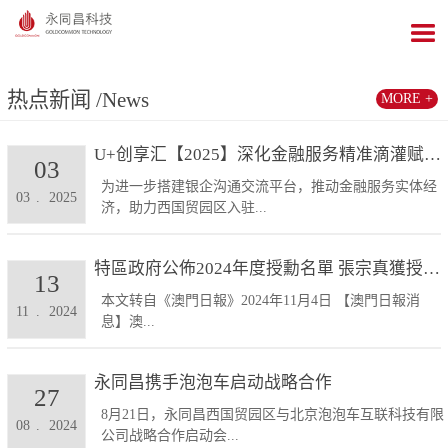
热点新闻
/News
MORE +
U+创享汇【2025】深化金融服务精准滴灌赋能发展...
03
为进一步搭建银企沟通交流平台，推动金融服务实体经
03
.
2025
济，助力西国贸园区入驻...
特區政府公佈2024年度授勳名單 張宗真獲授予專業...
13
本文转自《澳門日報》2024年11月4日 【澳門日報消
11
.
2024
息】澳...
永同昌携手泡泡车启动战略合作
27
8月21日，永同昌西国贸园区与北京泡泡车互联科技有限
08
.
2024
公司战略合作启动会...