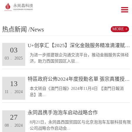
热点新闻
/News
MORE +
U+创享汇【2025】深化金融服务精准滴灌赋能发展...
03
为进一步搭建银企沟通交流平台，推动金融服务实体经
03
.
2025
济，助力西国贸园区入驻...
特區政府公佈2024年度授勳名單 張宗真獲授予專業...
13
本文转自《澳門日報》2024年11月4日 【澳門日報消
11
.
2024
息】澳...
永同昌携手泡泡车启动战略合作
27
8月21日，永同昌西国贸园区与北京泡泡车互联科技有限
08
.
2024
公司战略合作启动会...