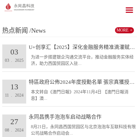
热点新闻
/News
MORE +
U+创享汇【2025】深化金融服务精准滴灌赋能发展...
03
为进一步搭建银企沟通交流平台，推动金融服务实体经
03
.
2025
济，助力西国贸园区入驻...
特區政府公佈2024年度授勳名單 張宗真獲授予專業...
13
本文转自《澳門日報》2024年11月4日 【澳門日報消
11
.
2024
息】澳...
永同昌携手泡泡车启动战略合作
27
8月21日，永同昌西国贸园区与北京泡泡车互联科技有限
08
.
2024
公司战略合作启动会...