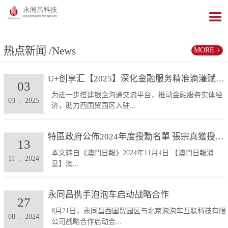
热点新闻
/News
MORE +
U+创享汇【2025】深化金融服务精准滴灌赋能发展...
03
为进一步搭建银企沟通交流平台，推动金融服务实体经
03
.
2025
济，助力西国贸园区入驻...
特區政府公佈2024年度授勳名單 張宗真獲授予專業...
13
本文转自《澳門日報》2024年11月4日 【澳門日報消
11
.
2024
息】澳...
永同昌携手泡泡车启动战略合作
27
8月21日，永同昌西国贸园区与北京泡泡车互联科技有限
08
.
2024
公司战略合作启动会...