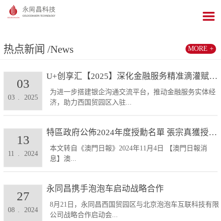
热点新闻
/News
MORE +
U+创享汇【2025】深化金融服务精准滴灌赋能发展...
03
为进一步搭建银企沟通交流平台，推动金融服务实体经
03
.
2025
济，助力西国贸园区入驻...
特區政府公佈2024年度授勳名單 張宗真獲授予專業...
13
本文转自《澳門日報》2024年11月4日 【澳門日報消
11
.
2024
息】澳...
永同昌携手泡泡车启动战略合作
27
8月21日，永同昌西国贸园区与北京泡泡车互联科技有限
08
.
2024
公司战略合作启动会...