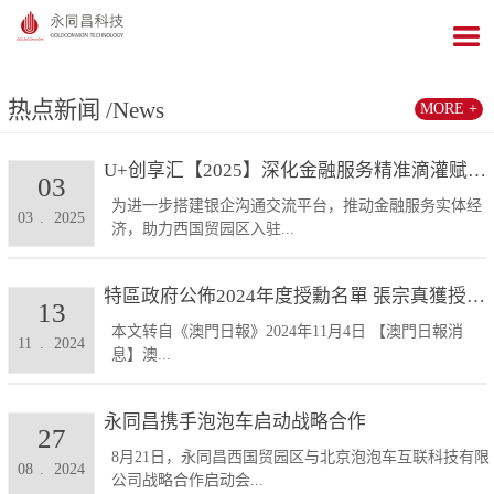
热点新闻
/News
MORE +
U+创享汇【2025】深化金融服务精准滴灌赋能发展...
03
为进一步搭建银企沟通交流平台，推动金融服务实体经
03
.
2025
济，助力西国贸园区入驻...
特區政府公佈2024年度授勳名單 張宗真獲授予專業...
13
本文转自《澳門日報》2024年11月4日 【澳門日報消
11
.
2024
息】澳...
永同昌携手泡泡车启动战略合作
27
8月21日，永同昌西国贸园区与北京泡泡车互联科技有限
08
.
2024
公司战略合作启动会...