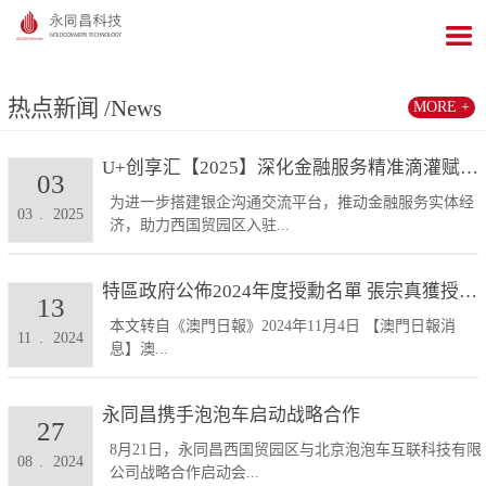
热点新闻
/News
MORE +
U+创享汇【2025】深化金融服务精准滴灌赋能发展...
03
为进一步搭建银企沟通交流平台，推动金融服务实体经
03
.
2025
济，助力西国贸园区入驻...
特區政府公佈2024年度授勳名單 張宗真獲授予專業...
13
本文转自《澳門日報》2024年11月4日 【澳門日報消
11
.
2024
息】澳...
永同昌携手泡泡车启动战略合作
27
8月21日，永同昌西国贸园区与北京泡泡车互联科技有限
08
.
2024
公司战略合作启动会...