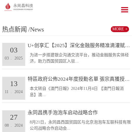
热点新闻
/News
MORE +
U+创享汇【2025】深化金融服务精准滴灌赋能发展...
03
为进一步搭建银企沟通交流平台，推动金融服务实体经
03
.
2025
济，助力西国贸园区入驻...
特區政府公佈2024年度授勳名單 張宗真獲授予專業...
13
本文转自《澳門日報》2024年11月4日 【澳門日報消
11
.
2024
息】澳...
永同昌携手泡泡车启动战略合作
27
8月21日，永同昌西国贸园区与北京泡泡车互联科技有限
08
.
2024
公司战略合作启动会...