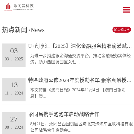
热点新闻
/News
MORE +
U+创享汇【2025】深化金融服务精准滴灌赋能发展...
03
为进一步搭建银企沟通交流平台，推动金融服务实体经
03
.
2025
济，助力西国贸园区入驻...
特區政府公佈2024年度授勳名單 張宗真獲授予專業...
13
本文转自《澳門日報》2024年11月4日 【澳門日報消
11
.
2024
息】澳...
永同昌携手泡泡车启动战略合作
27
8月21日，永同昌西国贸园区与北京泡泡车互联科技有限
08
.
2024
公司战略合作启动会...