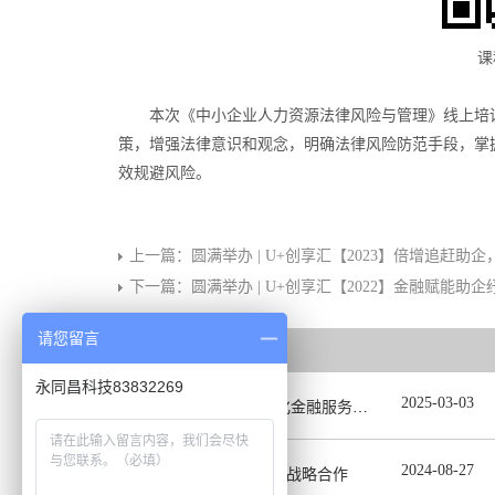
课
本次《中小企业人力资源法律风险与管理》线上培
策，增强法律意识和观念，明确法律风险防范手段，掌
效规避风险。
上一篇：
圆满举办 | U+创享汇【2023】倍增追赶
下一篇：
圆满举办 | U+创享汇【2022】金融赋能助
请您留言
相关推荐
永同昌科技83832269
2025
-
03
-
03
U+创享汇【2025】深化金融服务精准滴灌赋能发展专题会圆满举办
2024
-
08
-
27
永同昌携手泡泡车启动战略合作