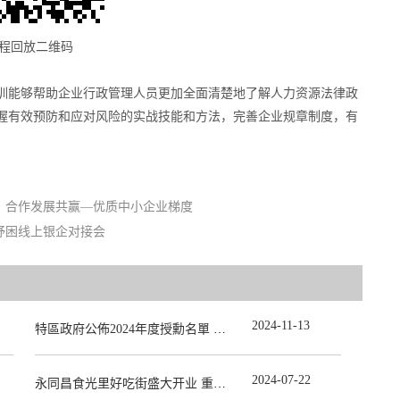
程回放二维码
训能够帮助企业行政管理人员更加全面清楚地了解人力资源法律政
握有效预防和应对风险的实战技能和方法，完善企业规章制度，有
助企，合作发展共赢—优质中小企业梯度
企纾困线上银企对接会
2024
-
11
-
13
特區政府公佈2024年度授勳名單 張宗真獲授予專業功績勳章
2024
-
07
-
22
永同昌食光里好吃街盛大开业 重庆观音桥再添商业新地标