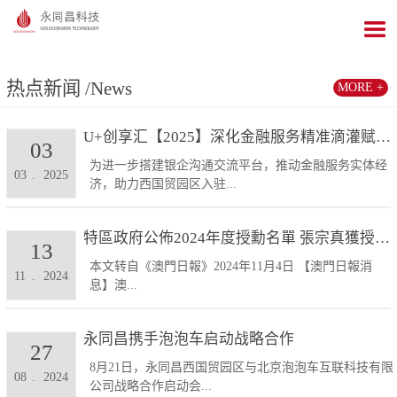
热点新闻
/News
MORE +
U+创享汇【2025】深化金融服务精准滴灌赋能发展...
03
为进一步搭建银企沟通交流平台，推动金融服务实体经
03
.
2025
济，助力西国贸园区入驻...
特區政府公佈2024年度授勳名單 張宗真獲授予專業...
13
本文转自《澳門日報》2024年11月4日 【澳門日報消
11
.
2024
息】澳...
永同昌携手泡泡车启动战略合作
27
8月21日，永同昌西国贸园区与北京泡泡车互联科技有限
08
.
2024
公司战略合作启动会...