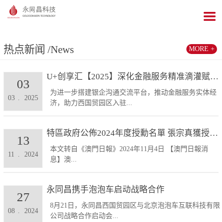
热点新闻
/News
MORE +
U+创享汇【2025】深化金融服务精准滴灌赋能发展...
03
为进一步搭建银企沟通交流平台，推动金融服务实体经
03
.
2025
济，助力西国贸园区入驻...
特區政府公佈2024年度授勳名單 張宗真獲授予專業...
13
本文转自《澳門日報》2024年11月4日 【澳門日報消
11
.
2024
息】澳...
永同昌携手泡泡车启动战略合作
27
8月21日，永同昌西国贸园区与北京泡泡车互联科技有限
08
.
2024
公司战略合作启动会...