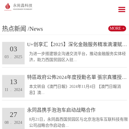
热点新闻
/News
MORE +
U+创享汇【2025】深化金融服务精准滴灌赋能发展...
03
为进一步搭建银企沟通交流平台，推动金融服务实体经
03
.
2025
济，助力西国贸园区入驻...
特區政府公佈2024年度授勳名單 張宗真獲授予專業...
13
本文转自《澳門日報》2024年11月4日 【澳門日報消
11
.
2024
息】澳...
永同昌携手泡泡车启动战略合作
27
8月21日，永同昌西国贸园区与北京泡泡车互联科技有限
08
.
2024
公司战略合作启动会...