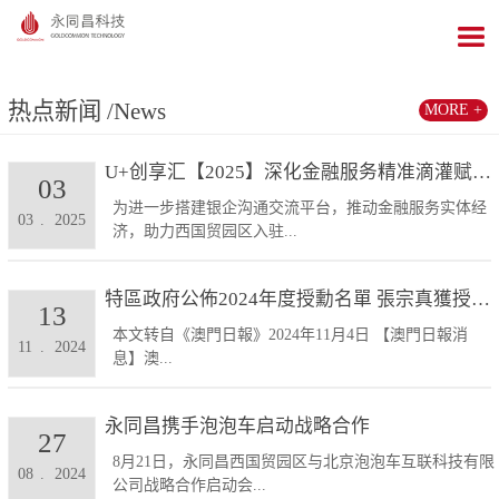
热点新闻
/News
MORE +
U+创享汇【2025】深化金融服务精准滴灌赋能发展...
03
为进一步搭建银企沟通交流平台，推动金融服务实体经
03
.
2025
济，助力西国贸园区入驻...
特區政府公佈2024年度授勳名單 張宗真獲授予專業...
13
本文转自《澳門日報》2024年11月4日 【澳門日報消
11
.
2024
息】澳...
永同昌携手泡泡车启动战略合作
27
8月21日，永同昌西国贸园区与北京泡泡车互联科技有限
08
.
2024
公司战略合作启动会...