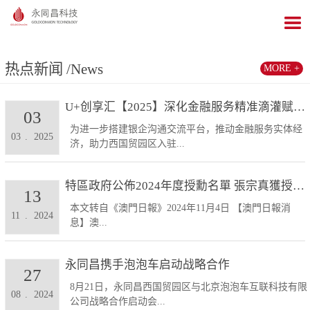
热点新闻
/News
MORE +
U+创享汇【2025】深化金融服务精准滴灌赋能发展...
03
为进一步搭建银企沟通交流平台，推动金融服务实体经
03
.
2025
济，助力西国贸园区入驻...
特區政府公佈2024年度授勳名單 張宗真獲授予專業...
13
本文转自《澳門日報》2024年11月4日 【澳門日報消
11
.
2024
息】澳...
永同昌携手泡泡车启动战略合作
27
8月21日，永同昌西国贸园区与北京泡泡车互联科技有限
08
.
2024
公司战略合作启动会...