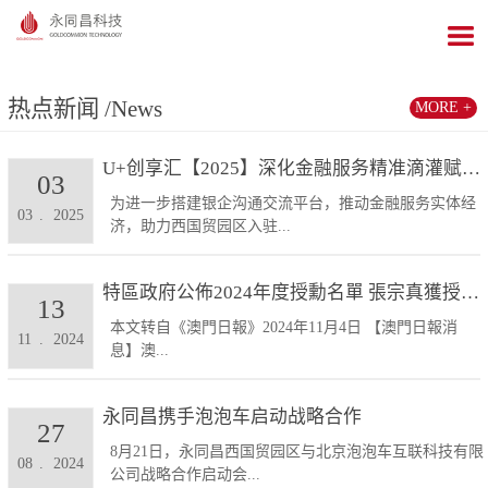
热点新闻
/News
MORE +
U+创享汇【2025】深化金融服务精准滴灌赋能发展...
03
为进一步搭建银企沟通交流平台，推动金融服务实体经
03
.
2025
济，助力西国贸园区入驻...
特區政府公佈2024年度授勳名單 張宗真獲授予專業...
13
本文转自《澳門日報》2024年11月4日 【澳門日報消
11
.
2024
息】澳...
永同昌携手泡泡车启动战略合作
27
8月21日，永同昌西国贸园区与北京泡泡车互联科技有限
08
.
2024
公司战略合作启动会...