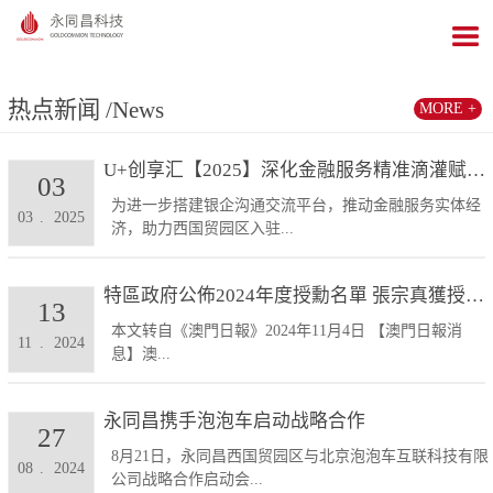
热点新闻
/News
MORE +
U+创享汇【2025】深化金融服务精准滴灌赋能发展...
03
为进一步搭建银企沟通交流平台，推动金融服务实体经
03
.
2025
济，助力西国贸园区入驻...
特區政府公佈2024年度授勳名單 張宗真獲授予專業...
13
本文转自《澳門日報》2024年11月4日 【澳門日報消
11
.
2024
息】澳...
永同昌携手泡泡车启动战略合作
27
8月21日，永同昌西国贸园区与北京泡泡车互联科技有限
08
.
2024
公司战略合作启动会...